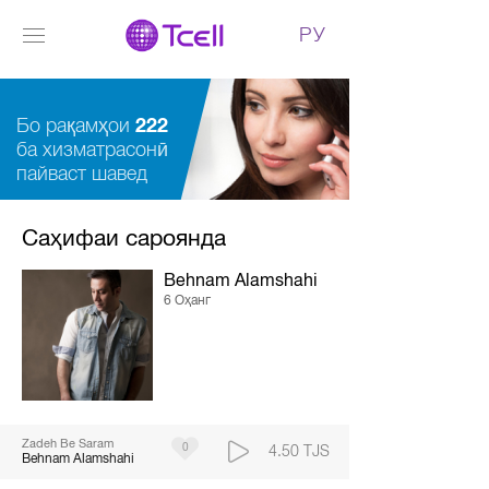
РУ
Бо рақамҳои
222
ба хизматрасонӣ
пайваст шавед
Саҳифаи сароянда
Behnam Alamshahi
6 Оҳанг
Zadeh Be Saram
0
4.50 TJS
Behnam Alamshahi